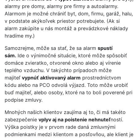
alarmy pre domy, alarmy pre firmy a autoalarmy.
Alarmom je možné chrániť byt, dom, firmu, garáž, halu,
v podstate akýkoľvek priestor potrebujete. (Ak si
alarm zakúpite u nás montáž a prevádzkové náklady
hradíme my.)
Samozrejme, môže sa stať, že sa alarm
spustí
sám.
Ide o výnimočné situácie, ktoré môže spôsobiť
domáce zvieratko, otvorené okno alebo aj vírenie
teplého vzduchu. V takýchto prípadoch môže
majiteľ
vypnúť aktivovaný alarm
prostredníctvom
kódu alebo na PCO odvolá výjazd. Toto môže urobiť
buď majiteľ, alebo osoby, ktoré na to boli poverené pri
podpise zmluvy.
Mnohých našich klientov zaujíma aj to, či má takéto
zabezpečenie
vplyv aj na poistenie nehnuteľ
ností.
Výška poistky je v prvom rade daná zmluvnými
podmienkami medzi klientom a posťovňou, ale klient je