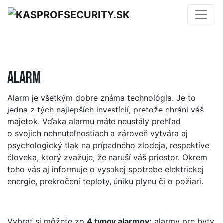
Alarm
Alarm je všetkým dobre známa technológia. Je to
jedna z tých najlepších investícií, pretože chráni váš
majetok. Vďaka alarmu máte neustály prehľad
o svojich nehnuteľnostiach a zároveň vytvára aj
psychologický tlak na prípadného zlodeja, respektíve
človeka, ktorý zvažuje, že naruší váš priestor. Okrem
toho vás aj informuje o vysokej spotrebe elektrickej
energie, prekročení teploty, úniku plynu či o požiari.
Vybrať si môžete zo
4 typov alarmov:
alarmy pre byty,