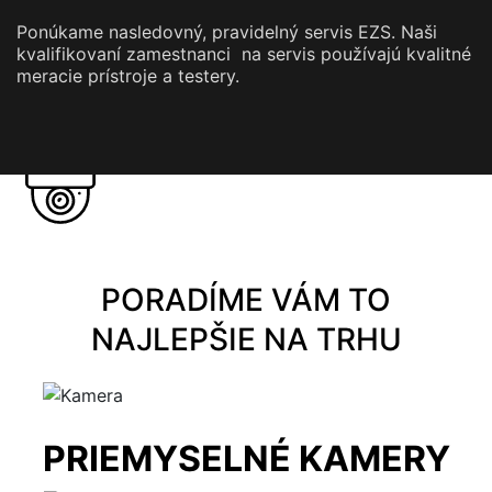
Ponúkame nasledovný, pravidelný servis EZS. Naši
kvalifikovaní zamestnanci na servis používajú kvalitné
meracie prístroje a testery.
PORADÍME VÁM TO
NAJLEPŠIE NA TRHU
PRIEMYSELNÉ KAMERY