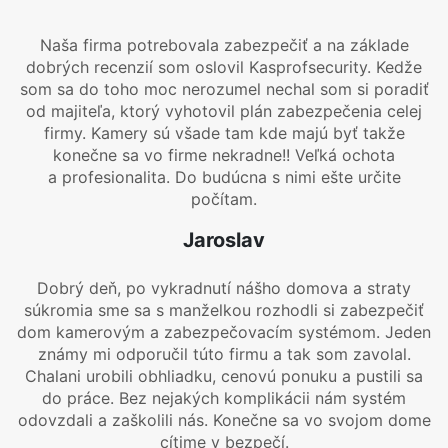
Naša firma potrebovala zabezpečiť a na základe
dobrých recenzií som oslovil Kasprofsecurity. Kedže
som sa do toho moc nerozumel nechal som si poradiť
od majiteľa, ktorý vyhotovil plán zabezpečenia celej
firmy. Kamery sú všade tam kde majú byť takže
konečne sa vo firme nekradne!! Veľká ochota
a profesionalita. Do budúcna s nimi ešte určite
počítam.
Jaroslav
Dobrý deň, po vykradnutí nášho domova a straty
súkromia sme sa s manželkou rozhodli si zabezpečiť
dom kamerovým a zabezpečovacím systémom. Jeden
známy mi odporučil túto firmu a tak som zavolal.
Chalani urobili obhliadku, cenovú ponuku a pustili sa
do práce. Bez nejakých komplikácii nám systém
odovzdali a zaškolili nás. Konečne sa vo svojom dome
cítime v bezpečí.