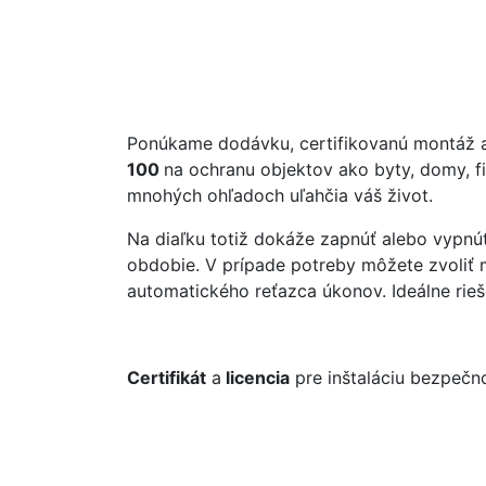
Ponúkame dodávku, certifikovanú montáž 
100
na ochranu objektov ako byty, domy, f
mnohých ohľadoch uľahčia váš život.
Na diaľku totiž dokáže zapnúť alebo vypnú
obdobie. V prípade potreby môžete zvoli
automatického reťazca úkonov. Ideálne rie
Certifikát
a
licencia
pre inštaláciu bezpeč