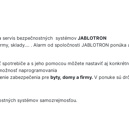
a servis bezpečnostných systémov
JABLOTRON
irmy, sklady…. . Alarm od spoločnosti JABLOTRON ponúka aj
ť spotrebiče a s jeho pomocou môžete nastaviť aj konkrétn
ť možnosť naprogramovania
šenie zabezpečenia pre
byty, domy a firmy.
V ponuke sú drô
nostných systémov samozrejmosťou.